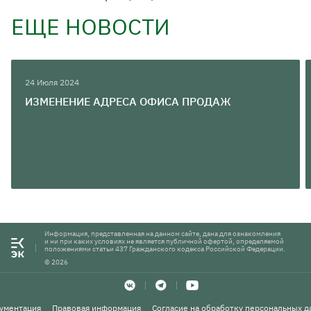
ЕЩЕ НОВОСТИ
24 Июля 2024
ИЗМЕНЕНИЕ АДРЕСА ОФИСА ПРОДАЖ
Информация, представленная на данном сайте, дана для ознакомления
и ни при каких условиях не является публичной офертой, определяемой
положениями статьи 437 Гражданского кодекса Российской Федерации.
©
2026
ументация
Правовая информация
Согласие на обработку персональных 